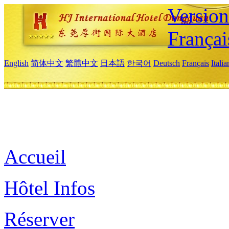
Versio
Françai
English
简体中文
繁體中文
日本語
한국어
Deutsch
Français
Itali
Accueil
Hôtel Infos
Réserver