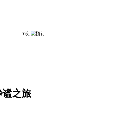
?
晚
静谧之旅